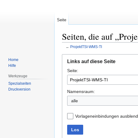
Seite
Seiten, die auf „Pro
←
ProjektTSI-WMS-TI
Zur
Zur
Home
Links auf diese Seite
Navigation
Suche
Hilfe
Seite:
springen
springen
Werkzeuge
Spezialseiten
Druckversion
Namensraum:
alle
Vorlageneinbindungen ausblen
Los