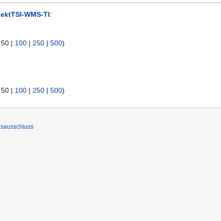
jektTSI-WMS-TI
:
|
50
|
100
|
250
|
500
)
|
50
|
100
|
250
|
500
)
gsausschluss