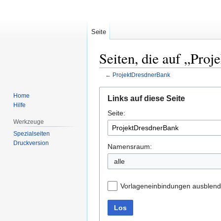
Seite
Seiten, die auf „Pro
←
ProjektDresdnerBank
Zur
Zur
Home
Links auf diese Seite
Navigation
Suche
Hilfe
Seite:
springen
springen
Werkzeuge
Spezialseiten
Druckversion
Namensraum:
alle
Vorlageneinbindungen ausblen
Los