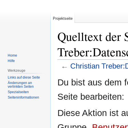
Projektseite
Quelltext der 
Treber:Datens
Home
Hilfe
←
Christian Treber:
Werkzeuge
Links auf diese Seite
Zur
Zur
Du bist aus dem f
Änderungen an
Navigation
Suche
verlinkten Seiten
springen
springen
Spezialseiten
Seite bearbeiten:
Seiten­informationen
Diese Aktion ist a
Gruppe „
Benutzer