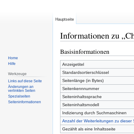
Hauptseite
Informationen zu „Ch
Basisinformationen
Zur
Zur
Navigation
Suche
Home
springen
springen
Hilfe
Anzeigetitel
Standardsortierschlüssel
Werkzeuge
Seitenlänge (in Bytes)
Links auf diese Seite
Änderungen an
Seitenkennnummer
verlinkten Seiten
Spezialseiten
Seiteninhaltssprache
Seiten­informationen
Seiteninhaltsmodell
Indizierung durch Suchmaschinen
Anzahl der Weiterleitungen zu dieser 
Gezählt als eine Inhaltsseite